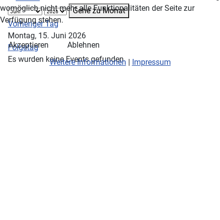
womöglich nicht mehr alle Funktionalitäten der Seite zur
Gehe zu Monat
Verfügung stehen.
Vorheriger Tag
Montag, 15. Juni 2026
Akzeptieren
Ablehnen
Folgetag
Es wurden keine Events gefunden
Weitere Informationen
|
Impressum