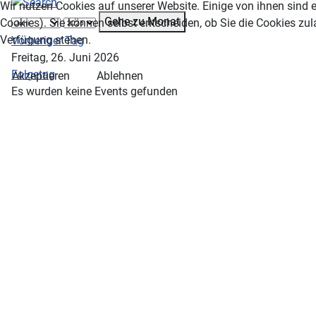
Wir nutzen Cookies auf unserer Website. Einige von ihnen sind e
Gehe zu Monat
Cookies). Sie können selbst entscheiden, ob Sie die Cookies zul
Verfügung stehen.
Vorheriger Tag
Freitag, 26. Juni 2026
Folgetag
Akzeptieren
Ablehnen
Es wurden keine Events gefunden