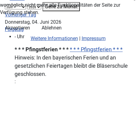
womöglich nicht mehr alle Funktionalitäten der Seite zur
Gehe zu Monat
Verfügung stehen.
Vorheriger Tag
Donnerstag, 04. Juni 2026
Akzeptieren
Ablehnen
Folgetag
- Uhr
Weitere Informationen
|
Impressum
* * * Pfingstferien * * *
* * * Pfingstferien * * *
Hinweis: In den bayerischen Ferien und an
gesetzlichen Feiertagen bleibt die Bläserschule
geschlossen.
: