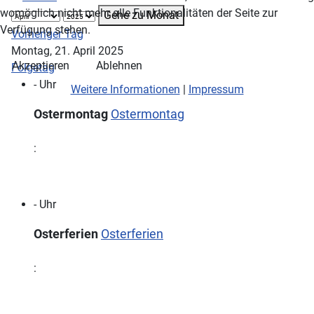
womöglich nicht mehr alle Funktionalitäten der Seite zur
Gehe zu Monat
Verfügung stehen.
Vorheriger Tag
Montag, 21. April 2025
Akzeptieren
Ablehnen
Folgetag
- Uhr
Weitere Informationen
|
Impressum
Ostermontag
Ostermontag
:
- Uhr
Osterferien
Osterferien
: