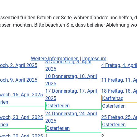
ssenziell für den Betrieb der Seite, während andere uns helfen,
assen möchten. Bitte beachten Sie, dass bei einer Ablehnung wom
Weitere Informationen
|
Impressum
3
Donnerstag, 3. April
och, 2. April 2025
4
Freitag, 4. Apr
2025
10
Donnerstag, 10. April
och, 9. April 2025
11
Freitag, 11. A
2025
17
Donnerstag, 17. April
18
Freitag, 18. A
woch, 16. April 2025
2025
Karfreitag
rien
Osterferien
Osterferien
24
Donnerstag, 24. April
woch, 23. April 2025
25
Freitag, 25. A
2025
rien
Osterferien
Osterferien
woch, 30. April 2025
1
2