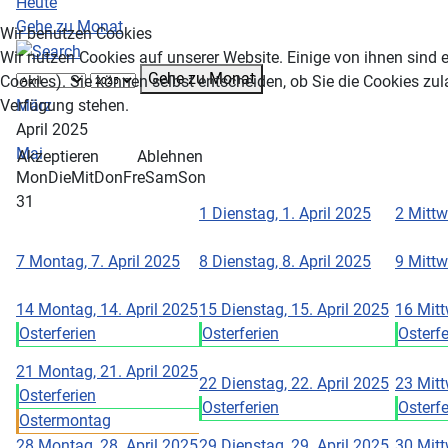
Heute
Gehe zu Monat
Wir benutzen Cookies
Wir nutzen Cookies auf unserer Website. Einige von ihnen sind e
Gehe zu Monat
Cookies). Sie können selbst entscheiden, ob Sie die Cookies zul
März
Verfügung stehen.
April 2025
Mai
Akzeptieren
Ablehnen
Mon
Die
Mit
Don
Fre
Sam
Son
31
1
Dienstag, 1. April 2025
2
Mittw
7
Montag, 7. April 2025
8
Dienstag, 8. April 2025
9
Mittw
14
Montag, 14. April 2025
15
Dienstag, 15. April 2025
16
Mitt
Osterferien
Osterferien
Osterfe
21
Montag, 21. April 2025
22
Dienstag, 22. April 2025
23
Mitt
Osterferien
Osterferien
Osterfe
Ostermontag
28
Montag, 28. April 2025
29
Dienstag, 29. April 2025
30
Mitt